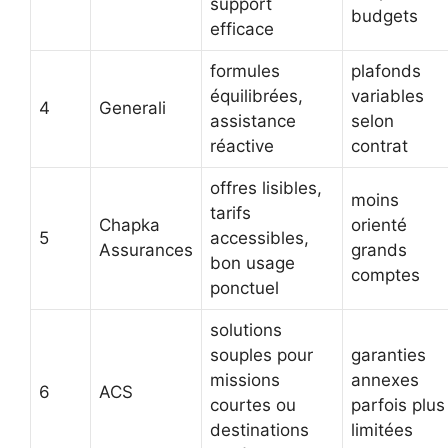
support
budgets
efficace
formules
plafonds
équilibrées,
variables
4
Generali
assistance
selon
réactive
contrat
offres lisibles,
moins
tarifs
Chapka
orienté
5
accessibles,
Assurances
grands
bon usage
comptes
ponctuel
solutions
souples pour
garanties
missions
annexes
6
ACS
courtes ou
parfois plus
destinations
limitées