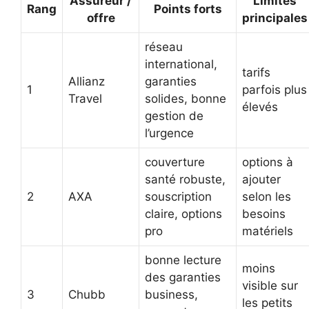
Assureur /
Limites
Rang
Points forts
offre
principales
réseau
international,
tarifs
Allianz
garanties
1
parfois plus
Travel
solides, bonne
élevés
gestion de
l’urgence
couverture
options à
santé robuste,
ajouter
2
AXA
souscription
selon les
claire, options
besoins
pro
matériels
bonne lecture
moins
des garanties
visible sur
3
Chubb
business,
les petits